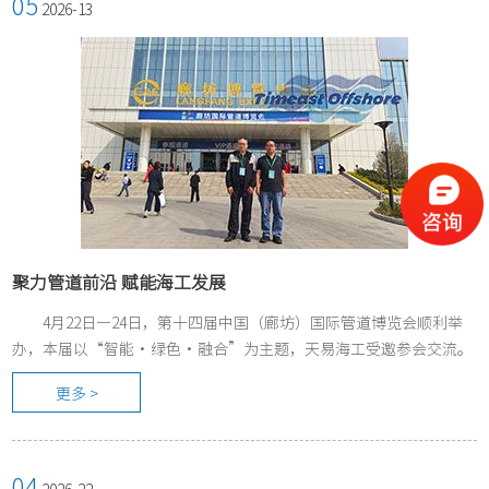
05
2026-13
聚力管道前沿 赋能海工发展
4月22日—24日，第十四届中国（廊坊）国际管道博览会顺利举
办，本届以“智能・绿色・融合”为主题，天易海工受邀参会交流。
更多 >
04