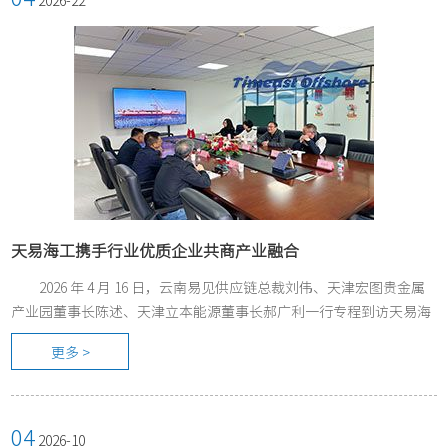
2026-22
天易海工携手行业优质企业共商产业融合
2026 年 4 月 16 日，云南易见供应链总裁刘伟、天津宏图贵金属
产业园董事长陈述、天津立本能源董事长郝广利一行专程到访天易海
工，并召开专题座谈，围绕产业融合发展方向深入交流、共探合作新
更多 >
机。
04
2026-10