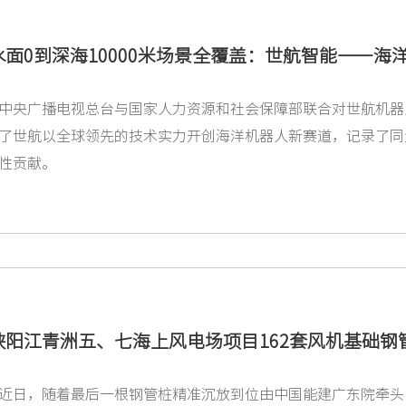
面0到深海10000米场景全覆盖：世航智能——海洋里的
中央广播电视总台与国家人力资源和社会保障部联合对世航机器
了世航以全球领先的技术实力开创海洋机器人新赛道，记录了同
性贡献。
峡阳江青洲五、七海上风电场项目162套风机基础钢
近日，随着最后一根钢管桩精准沉放到位由中国能建广东院牵头