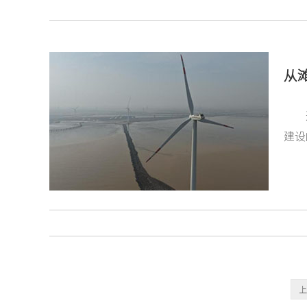
从
建设
上