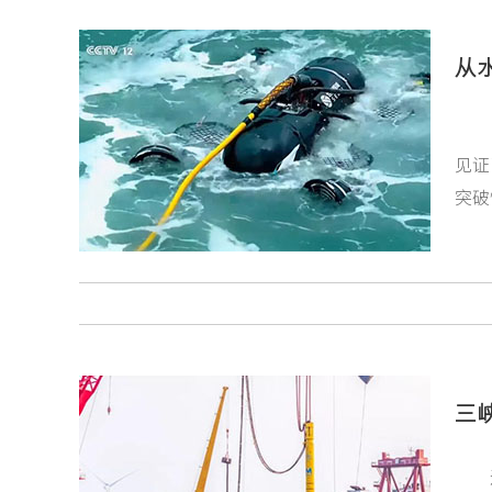
从水
见证
突破
三