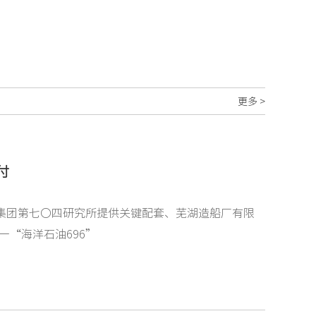
更多 >
付
船集团第七〇四研究所提供关键配套、芜湖造船厂有限
“海洋石油696”