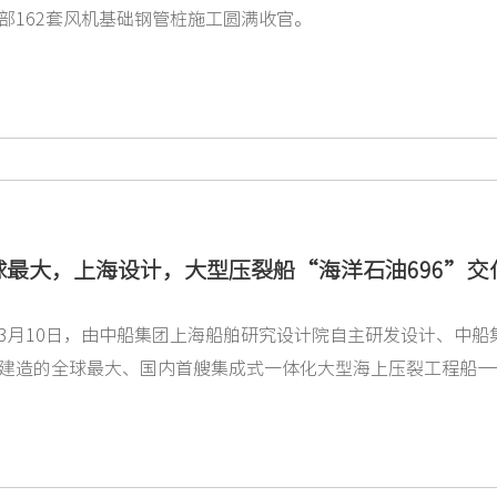
部162套风机基础钢管桩施工圆满收官。
球最大，上海设计，大型压裂船“海洋石油696”交
3月10日，由中船集团上海船舶研究设计院自主研发设计、中
建造的全球最大、国内首艘集成式一体化大型海上压裂工程船——