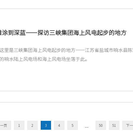
滩涂到深蓝——探访三峡集团海上风电起步的地方
这里是三峡集团海上风电起步的地方——江苏省盐城市响水县陈
的响水陆上风电场和海上风电场坐落于此。
...
一页
1
2
3
4
5
50
51
下一