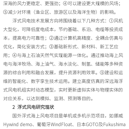
深海的风力更稳定、更强劲；④可以建设更大规模的风场；
⑤减少对环境（渔业区、旅游区以及海洋生物）的影响。
浮式风电技术发展方向将围绕着以下几种方式：①风机
大型化，可降低度电成本，节约基础、系泊、电缆等投资成
本，提高电力可靠性；②通过计算机高精度、全耦合仿真与
优化，简化安装方式；③基础新形式、新材料、新工艺应
用；④与海上石油天然气实现能源一体化。通过推动海上风
电与海洋牧场、海上油气、海水淡化、制氢、储能等多种资
源的综合利用和融合发展，提升资源利用效率。⑤建设和运
维的智能化、数字孪生技术运用。建立高度仿真的深远海浮
式风电机组实时动态模型，实时更新虚拟实体与物理实体的
对应关系，以达到模拟、监测、预测等目的。
2 浮式风电研究现状
国外浮式海上风电项目是单机或多机示范项目，如挪威
Hywind demo、葡萄牙WindFloat、日本GOTO及Fukushima