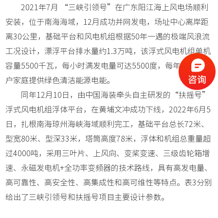
2021年7月 “三峡引领号”在广东阳江海上风电场顺利
安装，位于南海海域，12月成功并网发电，场址中心离岸距
离30公里，基础平台和风电机组根据50年一遇的极端风浪流
工况设计，漂浮平台排水量约1.3万吨，该浮式风电机组单机
容量5500千瓦，每小时满发电量可达5500度，每年可为3万
户家庭提供绿色清洁能源电能。
同年12月10日，由中国海装牵头自主研发的“扶摇号”
浮式风电机组浮体平台，在黄埔文冲成功下线，2022年6月5
日，扎根南海琼州海峡海域顺利完工，基础平台总长72米、
型宽80米、型深33米，塔筒高度78米，浮体和机组总重量超
过4000吨，采用三叶片、上风向、变桨变速、三级齿轮箱增
速、永磁发电机+全功率变频器的技术路线，具有高发电量、
高可靠性、高安全性、高集成性和高可维性等特点。表3分别
给出了三峡引领号和扶摇号项目主要设计参数。