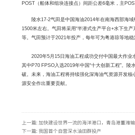
POST（船体和组块连接点）间距公差6毫米，主PO
陵水17-2气田是中国海油2014年在南海西部
1500米左右。气田将采用“半潜式生产平台+水下生
等。气田预计于2021年投产，每年可为粤港琼等地
2020年5月15日海油工程成功交付中国最大作业
其中P70 FPSO入选2019年中国“十大创新工程
破。未来，海油工程将持续强化深海油气资源开发核
源安全作出重要贡献。
上一篇:
加快建设世界一流的海洋港口，青岛港董潍输
下一篇:
我国首个自营深水油田群投产