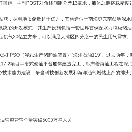
ST间距、主副POST对角线间距公差13毫米，船体总装搭载精
海域钻获，探明地质储量超千亿方，其构造位于南海琼东南盆地深水
产系统”的开发模式，其生产设施包括一套世界首例深水万吨级储油
稳定供气30亿立方米，可以满足大湾区四分之一的民生用气需求。
水深FPSO（浮式生产储卸油装置）“海洋石油119”。过去两年，
”。陵水17-2项目半潜式储油平台船体建造完工，标志着海油工程在
心技术能力建设，争当科技创新发展和海洋油气增储上产的排头
油管道管输总量突破5000万吨大关