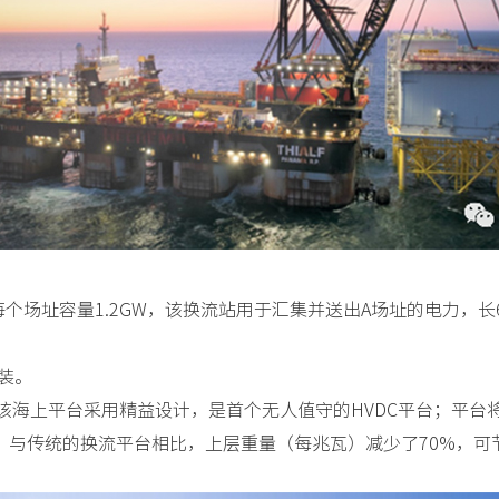
场址，每个场址容量1.2GW，该换流站用于汇集并送出A场址的电力，
安装。
Cass介绍，该海上平台采用精益设计，是首个无人值守的HVDC平台
，与传统的换流平台相比，上层重量（每兆瓦）减少了70%，可