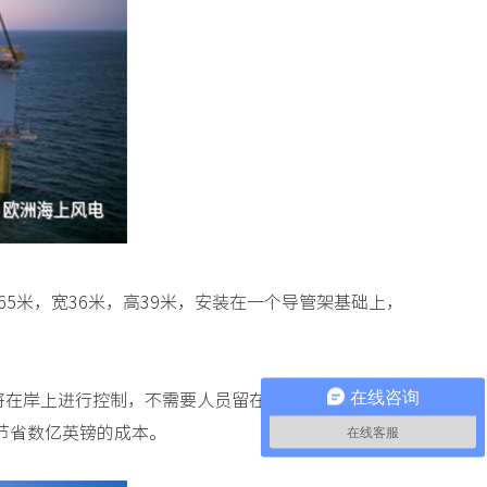
长65米，宽36米，高39米，安装在一个导管架基础上，
；平台将在岸上进行控制，不需要人员留在平台上，这意味着
在线咨询
节省数亿英镑的成本。
在线客服