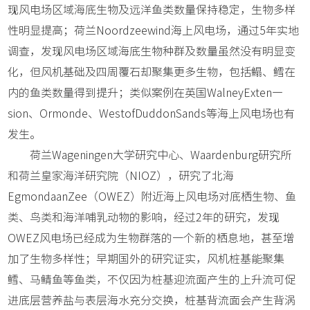
现风电场区域海底生物及远洋鱼类数量保持稳定，生物多样
性明显提高；荷兰Noordzeewind海上风电场，通过5年实地
调查，发现风电场区域海底生物种群及数量虽然没有明显变
化，但风机基础及四周覆石却聚集更多生物，包括鳎、鳕在
内的鱼类数量得到提升；类似案例在英国WalneyExten—
sion、Ormonde、WestofDuddonSands等海上风电场也有
发生。
荷兰Wageningen大学研究中心、Waardenburg研究所
和荷兰皇家海洋研究院（NIOZ），研究了北海
EgmondaanZee（OWEZ）附近海上风电场对底栖生物、鱼
类、鸟类和海洋哺乳动物的影响，经过2年的研究，发现
OWEZ风电场已经成为生物群落的一个新的栖息地，甚至增
加了生物多样性；早期国外的研究证实，风机桩基能聚集
鳕、马鲭鱼等鱼类，不仅因为桩基迎流面产生的上升流可促
进底层营养盐与表层海水充分交换，桩基背流面会产生背涡