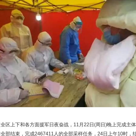
经过全区上下和各方面援军日夜奋战，11月22日(周日)晚上完成主体采
作全部结束，完成2467411人的全部采样任务，24日上午10