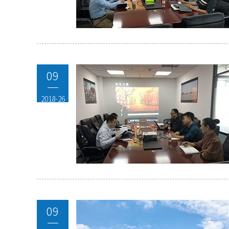
09
2018-26
09