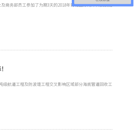
士及商务部员工参加了为期3天的2018年青岛国际海洋科技展览
标！
0万吨级航道工程及防波堤工程交叉影响区域部分海底管道回收工