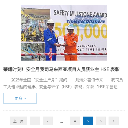
荣耀时刻！安全月我司马来西亚项目人员获业主 HSE 表彰
2025年全国“安全生产月”期间，一则海外喜讯传来——我司员
工凭借卓越的健康、安全与环保（HSE）表现，荣获“HSE荣誉证
书”。
更多 >
...
上一页
1
2
4
5
6
7