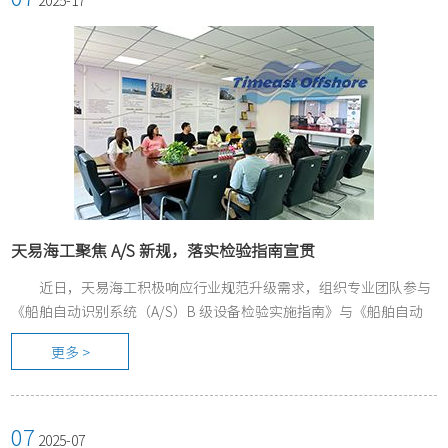
2025-17
天易海工聚焦 A/S 新规，落实检验指南宣贯
近日，天易海工积极响应行业规范升级需求，组织专业团队参与
《船舶自动识别系统（A/S）B 级设备检验实施指南》与《船舶自动
识别系统（A/S）营运检验指南》视频宣贯会。此次培训聚焦船舶安
更多 >
全核心领域，为提升海事检验技术水平注入新动能。
07
2025-07